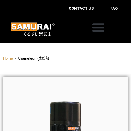
CONTACT US
FAQ
Home
»
Khameleon (สี3มิติ)