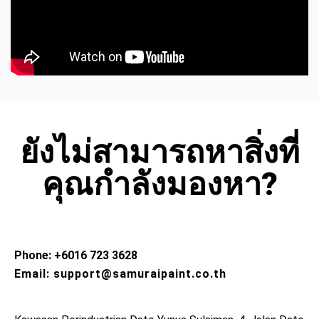
ยังไม่สามารถหาสิ่งที่
คุณกำลังมองหา?
Phone: +6016 723 3628
Email: support@samuraipaint.co.th