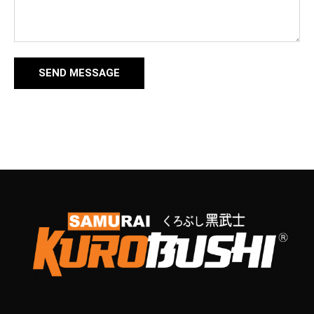
SEND MESSAGE