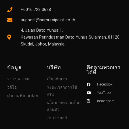
+6016 723 3628
support@samuraipaint.co.th
4, Jalan Dato Yunus 1,
Kawasan Perindustrian Dato Yunus Sulaiman, 81120
Skudai, Johor, Malaysia.
ข้อมูล
บริษัท
ติดตามพวกเรา
ได้ที่
2K In A Can
เกี่ยวกับเรา
Facebook
วิดีโอ
ระยะเวลาการใช้
YouTube
งาน
คำถามที่ถามบ่อย
Instagram
นโยบายความเป็น
ส่วนตัว
2K Limited