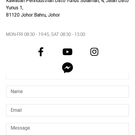
Kawasan Perindustrian Dato Yunus Sulaiman, 4, Jalan Dato
Yunus 1,
81120 Johor Bahru, Johor
MON-FRI 08:30 - 19:45, SAT 08:30 - 13:00