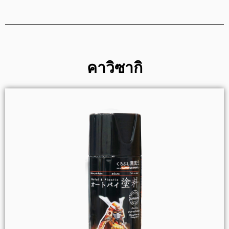
คาวิซากิ