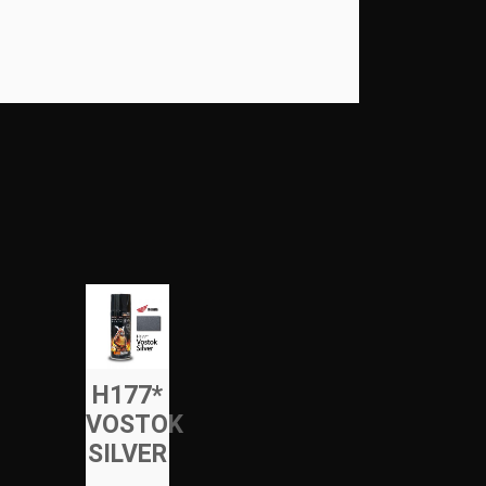
H177*
VOSTOK
SILVER