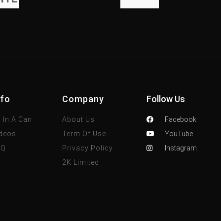
nfo
Company
Follow Us
 In A Can
About Us
Facebook
deos
Term Of Use
YouTube
AQ
Privacy Policy
Instagram
2K Limited