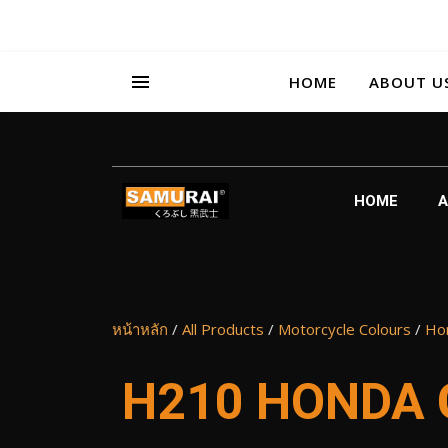
HOME
ABOUT U
HOME
A
หน้าหลัก
/
All Products
/
Motorcycle Colours
/
Ho
H210 HONDA 