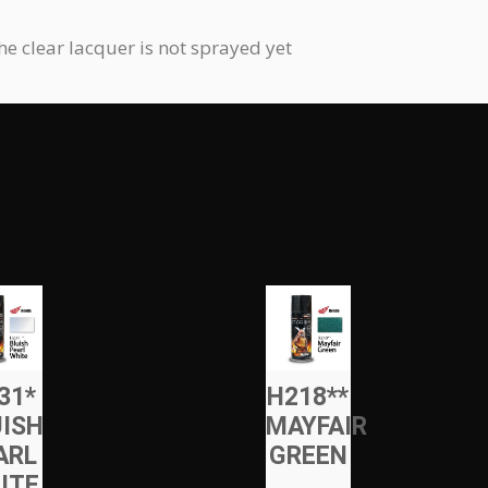
the clear lacquer is not sprayed yet
31*
H218**
UISH
MAYFAIR
ARL
GREEN
ITE