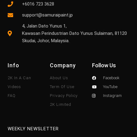
+6016 723 3628
support@samuraipaint.jp
4, Jalan Dato Yunus 1,
Kawasan Perindustrian Dato Yunus Sulaiman, 81120
Skudai, Johor, Malaysia.
Info
Company
Follow Us
2K In A Can
About Us
Facebook
Videos
Term Of Use
YouTube
FAQ
Privacy Policy
Instagram
2K Limited
WEEKLY NEWSLETTER