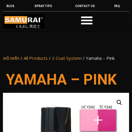
BLOG
SPRAY TIPS
CONTACT US
FAQ
หน้าหลัก
/
All Products
/
2 Coat System
/ Yamaha – Pink
YAMAHA – PINK