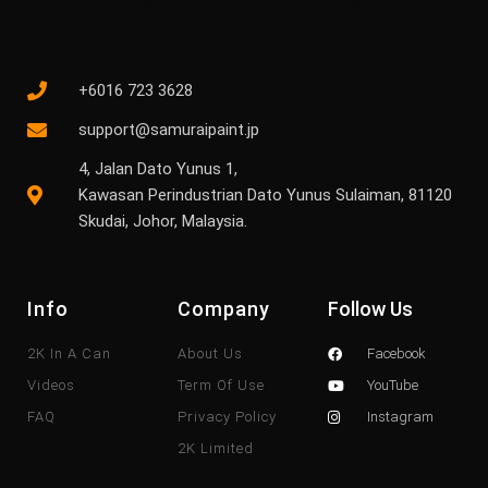
+6016 723 3628
support@samuraipaint.jp
4, Jalan Dato Yunus 1,
Kawasan Perindustrian Dato Yunus Sulaiman, 81120
Skudai, Johor, Malaysia.
Info
Company
Follow Us
2K In A Can
About Us
Facebook
Videos
Term Of Use
YouTube
FAQ
Privacy Policy
Instagram
2K Limited