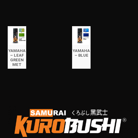
YAMAHA
YAMAHA
– LEAF
– BLUE
GREEN
MET