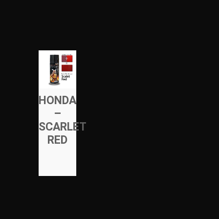
HONDA
–
SCARLET
RED