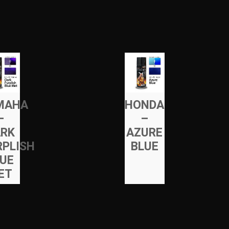
MAHA
HONDA
–
–
ARK
AZURE
RPLISH
BLUE
LUE
ET