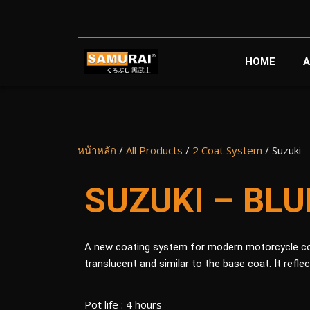
HOME
A
หน้าหลัก
/
All Products
/
2 Coat System
/ Suzuki –
SUZUKI – BLU
A new coating system for modern motorcycle coat
translucent and similar to the base coat. It refl
Pot life : 4 hours