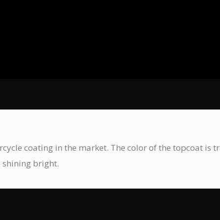
cle coating in the market. The color of the topcoat is tr
 shining bright.